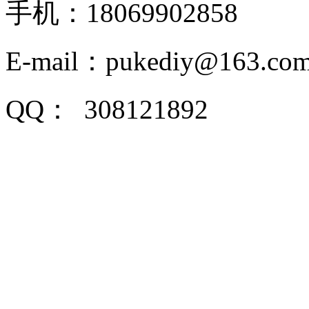
手机：18069902858
E-mail：pukediy@163.co
QQ：
308121892