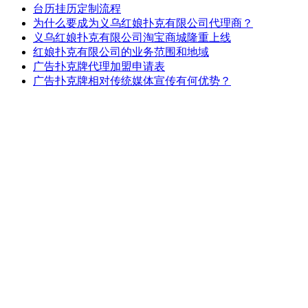
台历挂历定制流程
为什么要成为义乌红娘扑克有限公司代理商？
义乌红娘扑克有限公司淘宝商城隆重上线
红娘扑克有限公司的业务范围和地域
广告扑克牌代理加盟申请表
广告扑克牌相对传统媒体宣传有何优势？
招聘校园代理 各大院校个性扑克定制
代理经销合同书
行业新闻
原纸成本节节攀升，广告扑克牌定制涨价还是涨价？
酒令扑克引热潮
个性毕业照扑克牌走起
Gimbel 玩转扑克·改变人生
扑克牌走进小学教室引发的争议
广告扑克牌突破市场传统营销模式
当“扑克牌”邂逅“会计科目”
国庆阅兵训练腿夹扑克，广告扑克用处不单单是宣传娱乐
《失孤》电影中的广告扑克牌影子
美军萨达姆通缉令广告扑克牌梅花K被击毙