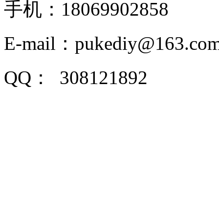
手机：18069902858
E-mail：pukediy@163.co
QQ：
308121892