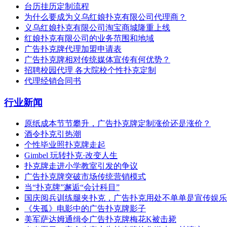
台历挂历定制流程
为什么要成为义乌红娘扑克有限公司代理商？
义乌红娘扑克有限公司淘宝商城隆重上线
红娘扑克有限公司的业务范围和地域
广告扑克牌代理加盟申请表
广告扑克牌相对传统媒体宣传有何优势？
招聘校园代理 各大院校个性扑克定制
代理经销合同书
行业新闻
原纸成本节节攀升，广告扑克牌定制涨价还是涨价？
酒令扑克引热潮
个性毕业照扑克牌走起
Gimbel 玩转扑克·改变人生
扑克牌走进小学教室引发的争议
广告扑克牌突破市场传统营销模式
当“扑克牌”邂逅“会计科目”
国庆阅兵训练腿夹扑克，广告扑克用处不单单是宣传娱乐
《失孤》电影中的广告扑克牌影子
美军萨达姆通缉令广告扑克牌梅花K被击毙