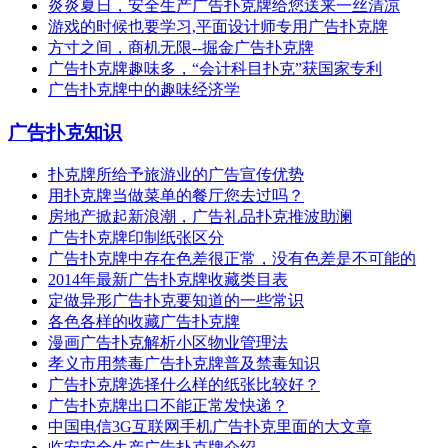
炎炎夏日，安全生产广告扑克牌给您送来一丝清凉
游戏的时候也要学习,平面设计师专用广告扑克牌
方寸之间，商机无限--掘金广告扑克牌
广告扑克牌趣味多，“会计科目扑克”获国家专利
广告扑克牌中的趣味经济学
广告扑克知识
扑克牌所给予旅游业的广告宣传优势
用扑克牌当做菜单的餐厅您去过吗？
房地产掀起新浪潮，广告礼品扑克推波助澜
广告扑克牌印制纸张区分
广告扑克牌中存在色差很正常，没有色差是不可能的
2014年最新广告扑克牌收藏类目表
定做异形广告扑克要知道的一些常识
各色各样的收藏广告扑克牌
漫画广告扑克解析小区物业管理法
孝义市用禁毒广告扑克牌普及禁毒知识
广告扑克牌选择什么样的纸张比较好？
广告扑克牌出口不能正常发快递？
中国电信3G互联网手机广告扑克里面的大文章
临安安全生产广告扑克牌介绍